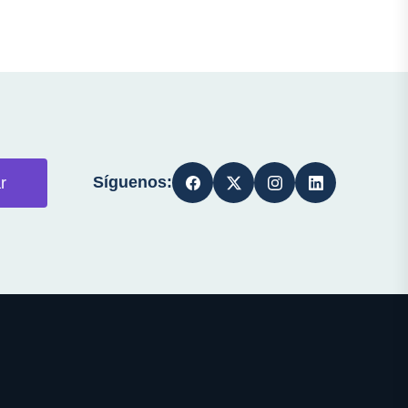
Síguenos:
r