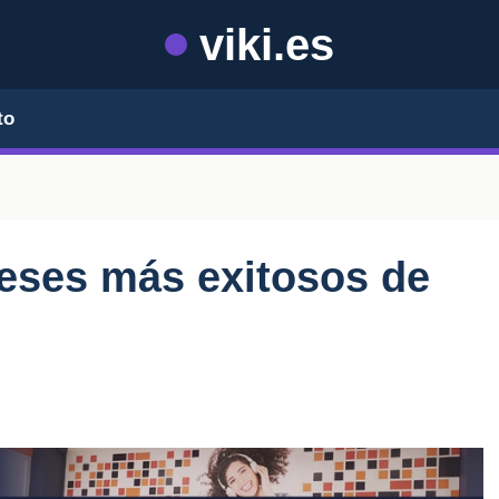
viki.es
to
deses más exitosos de