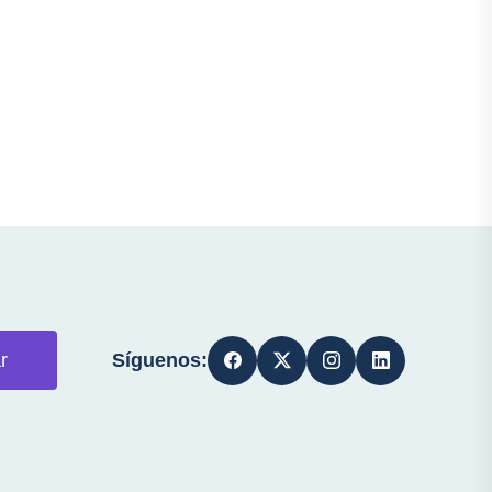
Síguenos:
r