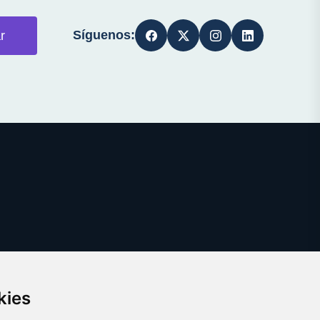
Síguenos:
r
kies