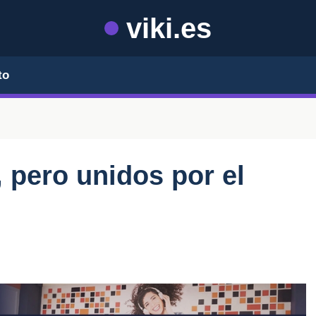
viki.es
to
pero unidos por el