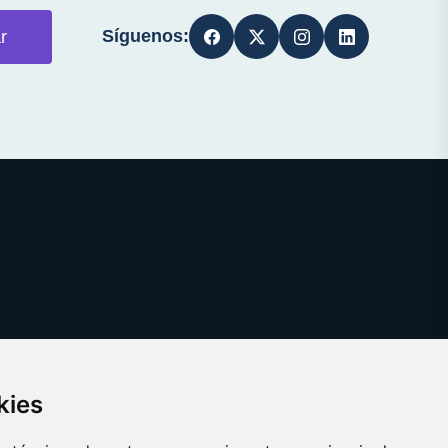
Síguenos:
r
kies