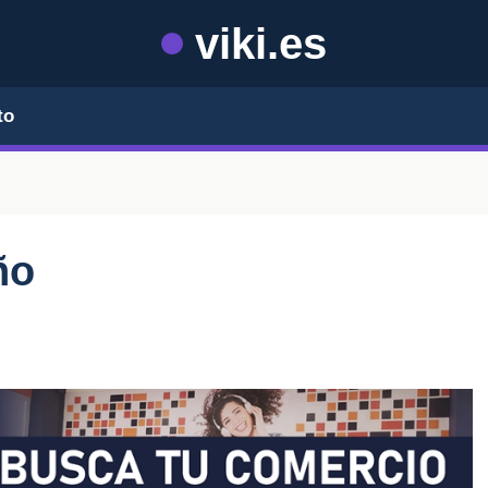
viki.es
to
ño