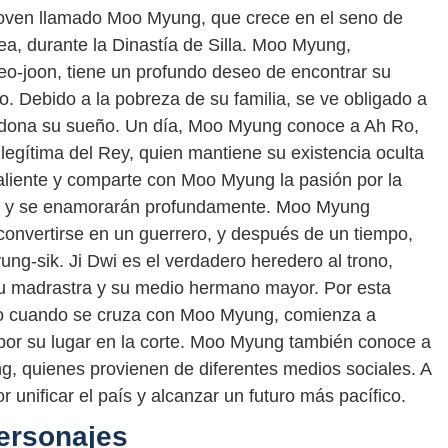
n joven llamado Moo Myung, que crece en el seno de
ea, durante la Dinastía de Silla. Moo Myung,
Seo-joon, tiene un profundo deseo de encontrar su
. Debido a la pobreza de su familia, se ve obligado a
andona su sueño. Un día, Moo Myung conoce a Ah Ro,
ilegítima del Rey, quien mantiene su existencia oculta
valiente y comparte con Moo Myung la pasión por la
as y se enamorarán profundamente. Moo Myung
onvertirse en un guerrero, y después de un tiempo,
ung-sik. Ji Dwi es el verdadero heredero al trono,
su madrastra y su medio hermano mayor. Por esta
ero cuando se cruza con Moo Myung, comienza a
r por su lugar en la corte. Moo Myung también conoce a
g, quienes provienen de diferentes medios sociales. A
r unificar el país y alcanzar un futuro más pacífico.
personajes