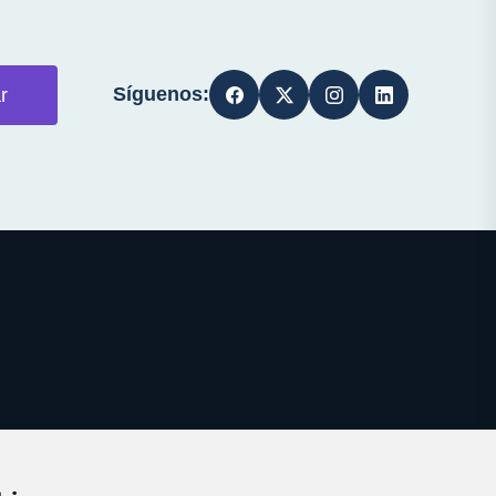
Síguenos:
r