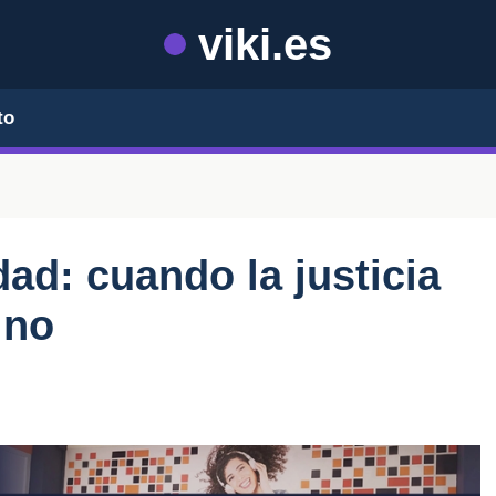
viki.es
to
dad: cuando la justicia
ino