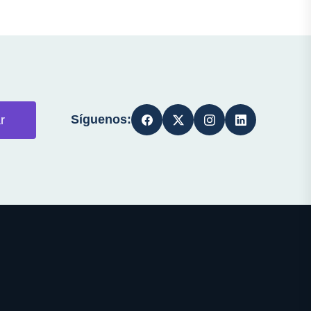
Síguenos:
r