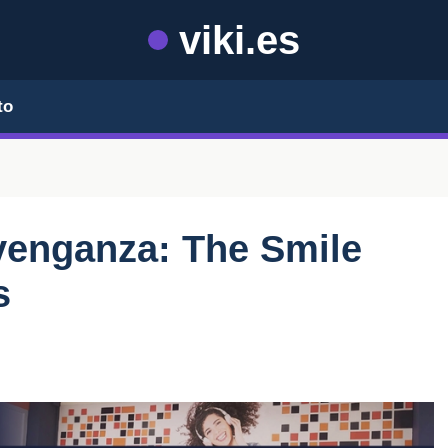
viki.es
to
 venganza: The Smile
s