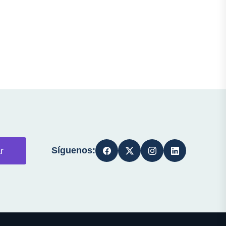
Síguenos:
r