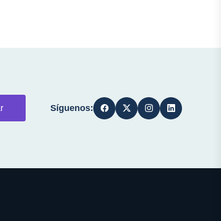
Síguenos:
r