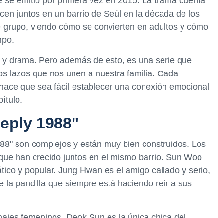
 se emitió por primera vez en 2015. La trama cuenta
cen juntos en un barrio de Seúl en la década de los
ste grupo, viendo cómo se convierten en adultos y cómo
mpo.
a y drama. Pero además de esto, es una serie que
los lazos que nos unen a nuestra familia. Cada
e hace que sea fácil establecer una conexión emocional
ítulo.
eply 1988"
88" son complejos y están muy bien construidos. Los
 que han crecido juntos en el mismo barrio. Sun Woo
mático y popular. Jung Hwan es el amigo callado y serio,
la pandilla que siempre está haciendo reir a sus
najes femeninos. Deok Sun es la única chica del